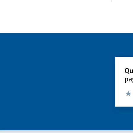
Qu
pa
Valut
Valu