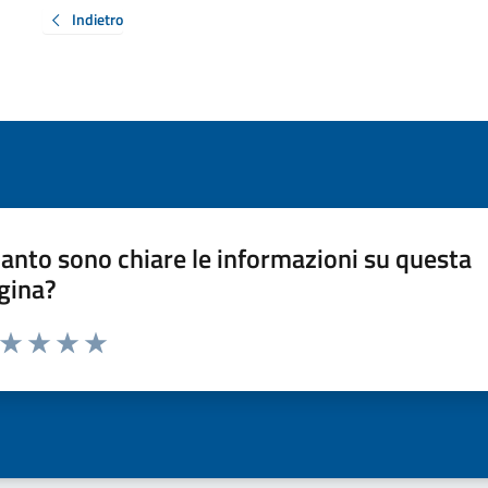
Indietro
anto sono chiare le informazioni su questa
gina?
a da 1 a 5 stelle la pagina
ta 1 stelle su 5
Valuta 2 stelle su 5
Valuta 3 stelle su 5
Valuta 4 stelle su 5
Valuta 5 stelle su 5