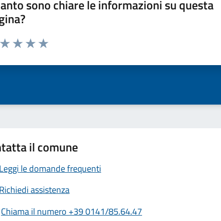
anto sono chiare le informazioni su questa
gina?
a da 1 a 5 stelle la pagina
ta 1 stelle su 5
Valuta 2 stelle su 5
Valuta 3 stelle su 5
Valuta 4 stelle su 5
Valuta 5 stelle su 5
tatta il comune
Leggi le domande frequenti
Richiedi assistenza
Chiama il numero +39 0141/85.64.47