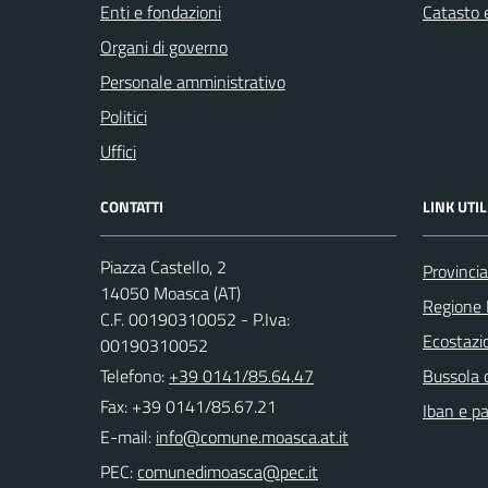
Enti e fondazioni
Catasto e
Organi di governo
Personale amministrativo
Politici
Uffici
CONTATTI
LINK UTIL
Piazza Castello, 2
Provincia
14050 Moasca (AT)
Regione
C.F. 00190310052 - P.Iva:
Ecostazi
00190310052
Telefono:
+39 0141/85.64.47
Bussola 
Fax: +39 0141/85.67.21
Iban e p
E-mail:
PEC: