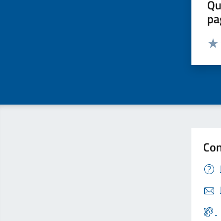
Qu
pa
Valut
Valu
Con