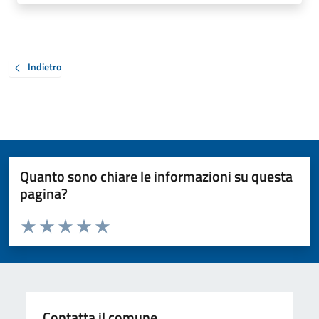
Indietro
Quanto sono chiare le informazioni su questa
pagina?
Valuta da 1 a 5 stelle la pagina
Valuta 1 stelle su 5
Valuta 2 stelle su 5
Valuta 3 stelle su 5
Valuta 4 stelle su 5
Valuta 5 stelle su 5
Contatta il comune