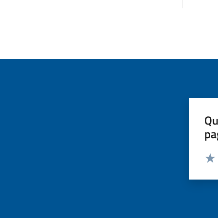
Qu
pa
Valut
Valu