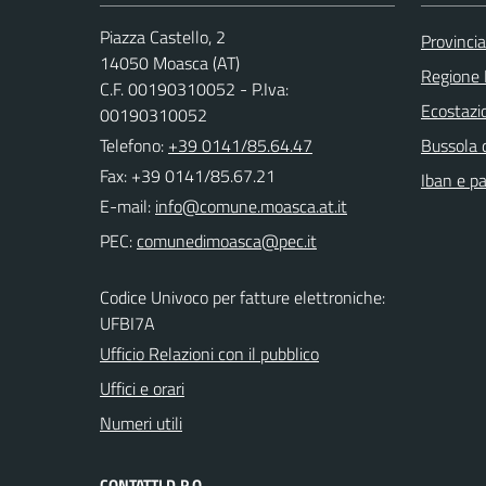
Piazza Castello, 2
Provincia
14050 Moasca (AT)
Regione
C.F. 00190310052 - P.Iva:
Ecostazi
00190310052
Telefono:
+39 0141/85.64.47
Bussola 
Fax: +39 0141/85.67.21
Iban e p
E-mail:
PEC:
Codice Univoco per fatture elettroniche:
UFBI7A
Ufficio Relazioni con il pubblico
Uffici e orari
Numeri utili
CONTATTI D.P.O.