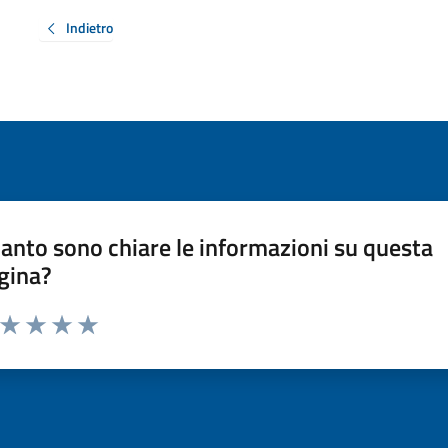
Indietro
anto sono chiare le informazioni su questa
gina?
a da 1 a 5 stelle la pagina
ta 1 stelle su 5
Valuta 2 stelle su 5
Valuta 3 stelle su 5
Valuta 4 stelle su 5
Valuta 5 stelle su 5