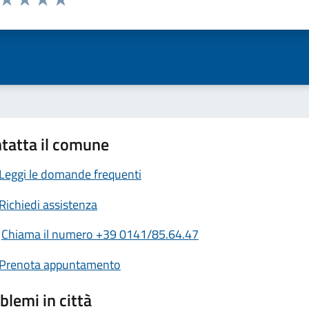
ta 1 stelle su 5
Valuta 2 stelle su 5
Valuta 3 stelle su 5
Valuta 4 stelle su 5
Valuta 5 stelle su 5
tatta il comune
Leggi le domande frequenti
Richiedi assistenza
Chiama il numero +39 0141/85.64.47
Prenota appuntamento
blemi in città