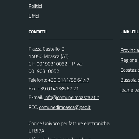
Politici
Uffici
CONTATTI
LINK UTIL
Piazza Castello, 2
Provincia
14050 Moasca (AT)
Regione
C.F. 00190310052 - P.Iva:
Ecostazi
00190310052
Telefono:
+39 0141/85.64.47
Bussola 
Fax: +39 0141/85.67.21
Iban e p
E-mail:
PEC:
Codice Univoco per fatture elettroniche:
UFBI7A