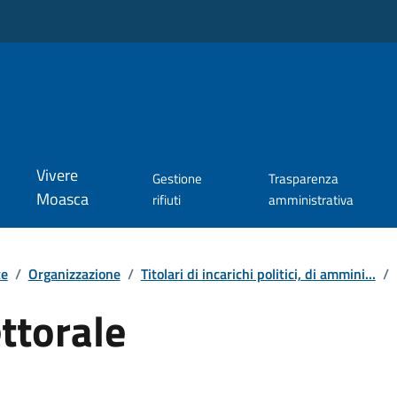
Vivere
Gestione
Trasparenza
Moasca
rifiuti
amministrativa
te
/
Organizzazione
/
Titolari di incarichi politici, di ammini...
/
ttorale