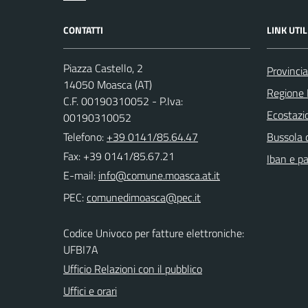
CONTATTI
LINK UTIL
Piazza Castello, 2
Provincia
14050 Moasca (AT)
Regione
C.F. 00190310052 - P.Iva:
Ecostazi
00190310052
Telefono:
+39 0141/85.64.47
Bussola 
Fax: +39 0141/85.67.21
Iban e p
E-mail:
PEC:
Codice Univoco per fatture elettroniche:
UFBI7A
Ufficio Relazioni con il pubblico
Uffici e orari