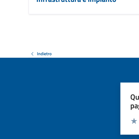
Indietro
Qu
pa
Valut
Valu