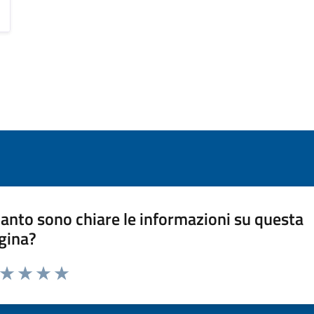
anto sono chiare le informazioni su questa
gina?
a da 1 a 5 stelle la pagina
ta 1 stelle su 5
Valuta 2 stelle su 5
Valuta 3 stelle su 5
Valuta 4 stelle su 5
Valuta 5 stelle su 5