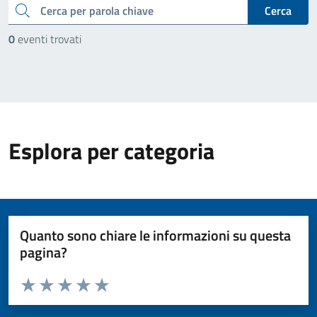
cerca
Cerca
0
eventi trovati
Esplora per categoria
Quanto sono chiare le informazioni su questa
pagina?
Valuta da 1 a 5 stelle la pagina
Valuta 1 stelle su 5
Valuta 2 stelle su 5
Valuta 3 stelle su 5
Valuta 4 stelle su 5
Valuta 5 stelle su 5