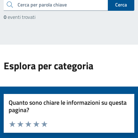
cerca
Cerca
0
eventi trovati
Esplora per categoria
Quanto sono chiare le informazioni su questa
pagina?
Valuta da 1 a 5 stelle la pagina
Valuta 1 stelle su 5
Valuta 2 stelle su 5
Valuta 3 stelle su 5
Valuta 4 stelle su 5
Valuta 5 stelle su 5