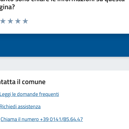
gina?
a da 1 a 5 stelle la pagina
ta 1 stelle su 5
Valuta 2 stelle su 5
Valuta 3 stelle su 5
Valuta 4 stelle su 5
Valuta 5 stelle su 5
tatta il comune
Leggi le domande frequenti
Richiedi assistenza
Chiama il numero +39 0141/85.64.47