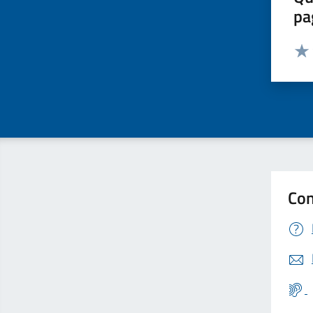
pa
Valut
Valu
Con