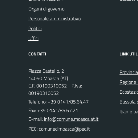
Organi di governo
Personale amministrativo
Politici
Uffici
CONTATTI
LINK UTIL
Piazza Castello, 2
Provincia
14050 Moasca (AT)
Regione
C.F. 00190310052 - P.Iva:
Ecostazi
00190310052
Telefono:
+39 0141/85.64.47
Bussola 
Fax: +39 0141/85.67.21
Iban e p
E-mail:
PEC: